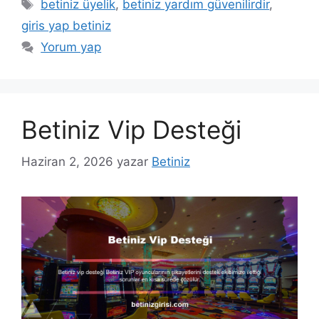
Etiketler
betiniz üyelik
,
betiniz yardım güvenilirdir
,
giris yap betiniz
Yorum yap
Betiniz Vip Desteği
Haziran 2, 2026
yazar
Betiniz