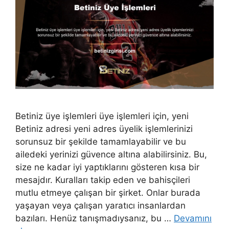
Betiniz üye işlemleri üye işlemleri için, yeni
Betiniz adresi yeni adres üyelik işlemlerinizi
sorunsuz bir şekilde tamamlayabilir ve bu
ailedeki yerinizi güvence altına alabilirsiniz. Bu,
size ne kadar iyi yaptıklarını gösteren kısa bir
mesajdır. Kuralları takip eden ve bahisçileri
mutlu etmeye çalışan bir şirket. Onlar burada
yaşayan veya çalışan yaratıcı insanlardan
bazıları. Henüz tanışmadıysanız, bu …
Devamını