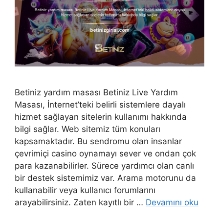
Betiniz yardım masası Betiniz Live Yardım
Masası, İnternet’teki belirli sistemlere dayalı
hizmet sağlayan sitelerin kullanımı hakkında
bilgi sağlar. Web sitemiz tüm konuları
kapsamaktadır. Bu sendromu olan insanlar
çevrimiçi casino oynamayı sever ve ondan çok
para kazanabilirler. Sürece yardımcı olan canlı
bir destek sistemimiz var. Arama motorunu da
kullanabilir veya kullanıcı forumlarını
arayabilirsiniz. Zaten kayıtlı bir …
Devamını oku