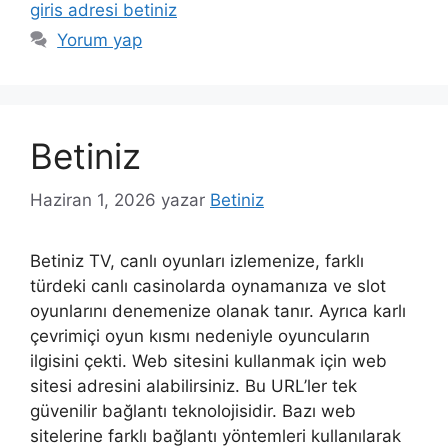
giris adresi betiniz
Yorum yap
Betiniz
Haziran 1, 2026
yazar
Betiniz
Betiniz TV, canlı oyunları izlemenize, farklı
türdeki canlı casinolarda oynamanıza ve slot
oyunlarını denemenize olanak tanır. Ayrıca karlı
çevrimiçi oyun kısmı nedeniyle oyuncuların
ilgisini çekti. Web sitesini kullanmak için web
sitesi adresini alabilirsiniz. Bu URL’ler tek
güvenilir bağlantı teknolojisidir. Bazı web
sitelerine farklı bağlantı yöntemleri kullanılarak