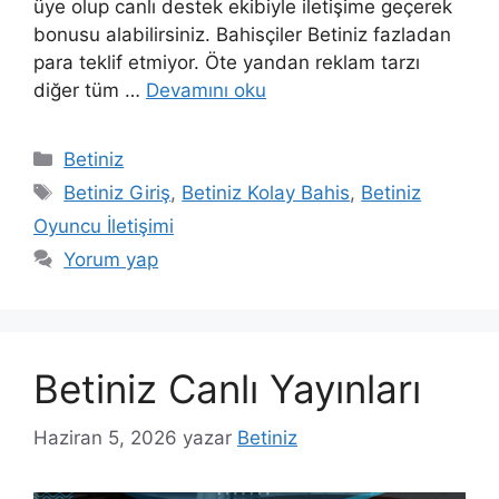
üye olup canlı destek ekibiyle iletişime geçerek
bonusu alabilirsiniz. Bahisçiler Betiniz fazladan
para teklif etmiyor. Öte yandan reklam tarzı
diğer tüm …
Devamını oku
Kategoriler
Betiniz
Etiketler
Betiniz Giriş
,
Betiniz Kolay Bahis
,
Betiniz
Oyuncu İletişimi
Yorum yap
Betiniz Canlı Yayınları
Haziran 5, 2026
yazar
Betiniz