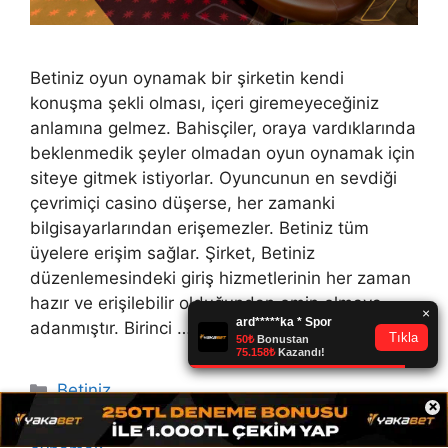
Betiniz oyun oynamak bir şirketin kendi
konuşma şekli olması, içeri giremeyeceğiniz
anlamına gelmez. Bahisçiler, oraya vardıklarında
beklenmedik şeyler olmadan oyun oynamak için
siteye gitmek istiyorlar. Oyuncunun en sevdiği
çevrimiçi casino düşerse, her zamanki
bilgisayarlarından erişemezler. Betiniz tüm
üyelere erişim sağlar. Şirket, Betiniz
düzenlemesindeki giriş hizmetlerinin her zaman
hazır ve erişilebilir olduğundan emin olmaya
adanmıştır. Birinci …
Devamını oku
Kategoriler
Betiniz
×
Etiketler
betiniz oyun oynamak
,
giris betiniz
,
oyun