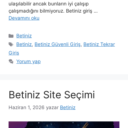
ulaşılabilir ancak bunların iyi çalışıp
çalışmadığını bilmiyoruz. Betiniz giriş …
Devamını oku
Kategoriler
Betiniz
Etiketler
Betiniz
,
Betiniz Güvenli Giriş
,
Betiniz Tekrar
Giriş
Yorum yap
Betiniz Site Seçimi
Haziran 1, 2026
yazar
Betiniz