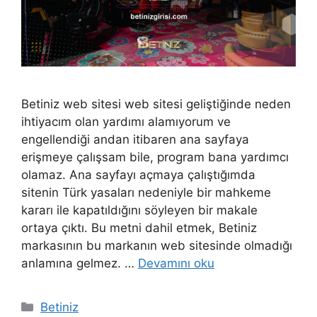
Betiniz web sitesi web sitesi geliştiğinde neden
ihtiyacım olan yardımı alamıyorum ve
engellendiği andan itibaren ana sayfaya
erişmeye çalışsam bile, program bana yardımcı
olamaz. Ana sayfayı açmaya çalıştığımda
sitenin Türk yasaları nedeniyle bir mahkeme
kararı ile kapatıldığını söyleyen bir makale
ortaya çıktı. Bu metni dahil etmek, Betiniz
markasının bu markanın web sitesinde olmadığı
anlamına gelmez. …
Devamını oku
Kategoriler
Betiniz