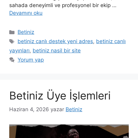
sahada deneyimli ve profesyonel bir ekip …
Devamını oku
Kategoriler
Betiniz
Etiketler
betiniz canlı destek yeni adres
,
betiniz canlı
yayınları
,
betiniz nasil bir site
Yorum yap
Betiniz Üye İşlemleri
Haziran 4, 2026
yazar
Betiniz