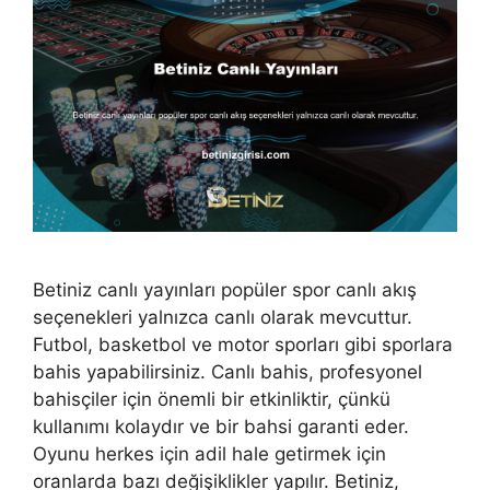
Betiniz canlı yayınları popüler spor canlı akış
seçenekleri yalnızca canlı olarak mevcuttur.
Futbol, basketbol ve motor sporları gibi sporlara
bahis yapabilirsiniz. Canlı bahis, profesyonel
bahisçiler için önemli bir etkinliktir, çünkü
kullanımı kolaydır ve bir bahsi garanti eder.
Oyunu herkes için adil hale getirmek için
oranlarda bazı değişiklikler yapılır. Betiniz,