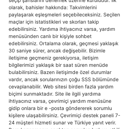
seçip şanslarını denemek üzerine kuruludur. İlk
olarak, bahisler hakkında: Takvimlerini
paylaşarak eşleşmeleri seçebileceksiniz. Seçilen
maçlar için istatistikleri ve skorları takip
edebilirsiniz. Yardıma ihtiyacınız varsa, yardım
menüsünden canlı bir kişiyle sohbet
edebilirsiniz. Ortalama olarak, geçmesi yaklaşık
30 saniye sürer, ancak değişebilir. Bizimle
iletişime geçmeniz gerekiyorsa, iletişim
bilgilerimizi yaklaşık bir saat süren menüde
bulabilirsiniz. Bazen iletişimde özel durumlar
vardır, ancak sorularınızın çoğu SSS bölümünde
cevaplanabilir. Web sitesi birden fazla yardım
biçimi sunmaktadır. Site ile ilgili yardıma
ihtiyacınız varsa, çevrimiçi yardım menüsüne
gidip onlara bir e -posta göndererek sorumlu
kişilere ulaşabilirsiniz. Çevrimiçi destek paneli 7-
24 müşteri hizmeti sunar ve Türkiye yanıt verir.