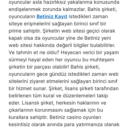
oyuncular asla hazırlıksız yakalanma konusunda
endişelenmek zorunda kalmazlar. Bahis şirketi,
oyuncuların
Betiniz Kayıt
istedikleri zaman
siteye erişmelerini sağlayan birinci sınıf bir
prime sahiptir. Şirketin web sitesi geçici olarak
kapalı olsa da oyuncular yine de Betiniz yeni
web sitesi hakkında değerli bilgiler bulabilirler.
Ve tahmin et ne oldu? Heyecan verici bir yaşam
sürmeyi hayal eden her oyuncu bu muhteşem
şirketin bir parçası olabilir! Bahis şirketi,
oyuncuların gece gündüz istedikleri zaman web
sitelerini ziyaret etmelerini sağlayan birinci sınıf
bir hizmet sunar. Şirket, lisans şirketi tarafından
belirlenen tüm kural ve düzenlemeleri takip
eder. Lisanslı şirket, herkesin haklarının ve
çıkarlarının korunmasını sağlamak için bu
kurallara sahiptir. Betiniz casino oyunları
kesintisiz olarak anında para yatırmanıza olanak