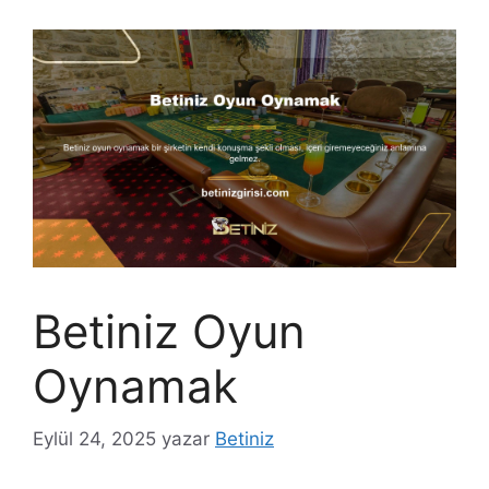
Betiniz Oyun
Oynamak
Eylül 24, 2025
yazar
Betiniz