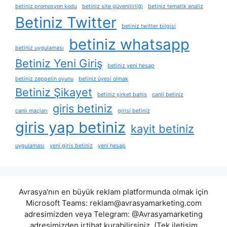
betiniz promosyon kodu
betiniz site güvenilirliği
betiniz tematik analiz
Betiniz Twitter
betiniz twitter bilgisi
betiniz whatsapp
betiniz uygulaması
Betiniz Yeni Giriş
betiniz yeni hesap
betiniz zeppelin oyunu
betiniz üyesi olmak
Betiniz Şikayet
betiniz şirket bahis
canli betiniz
giris betiniz
canlı maçları
girisi betiniz
giris yap betiniz
kayit betiniz
uygulaması
yeni giris betiniz
yeni hesap
Avrasya'nın en büyük reklam platformunda olmak için
Microsoft Teams:
reklam@avrasyamarketing.com
adresimizden veya Telegram: @Avrasyamarketing
adresimizden irtibat kurabilirsiniz. (Tek iletişim