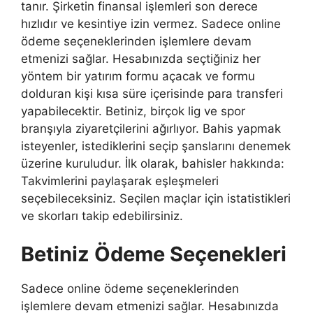
tanır. Şirketin finansal işlemleri son derece
hızlıdır ve kesintiye izin vermez. Sadece online
ödeme seçeneklerinden işlemlere devam
etmenizi sağlar. Hesabınızda seçtiğiniz her
yöntem bir yatırım formu açacak ve formu
dolduran kişi kısa süre içerisinde para transferi
yapabilecektir. Betiniz, birçok lig ve spor
branşıyla ziyaretçilerini ağırlıyor. Bahis yapmak
isteyenler, istediklerini seçip şanslarını denemek
üzerine kuruludur. İlk olarak, bahisler hakkında:
Takvimlerini paylaşarak eşleşmeleri
seçebileceksiniz. Seçilen maçlar için istatistikleri
ve skorları takip edebilirsiniz.
Betiniz Ödeme Seçenekleri
Sadece online ödeme seçeneklerinden
işlemlere devam etmenizi sağlar. Hesabınızda