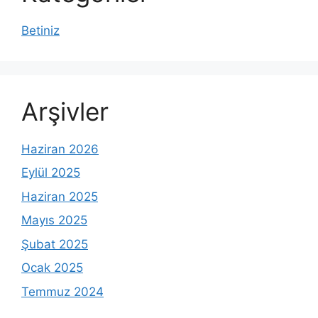
Betiniz
Arşivler
Haziran 2026
Eylül 2025
Haziran 2025
Mayıs 2025
Şubat 2025
Ocak 2025
Temmuz 2024