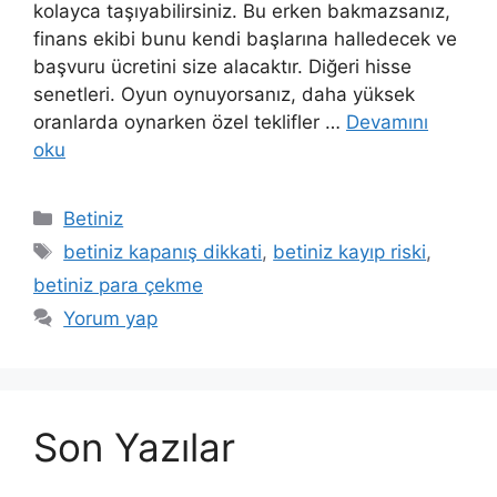
kolayca taşıyabilirsiniz. Bu erken bakmazsanız,
finans ekibi bunu kendi başlarına halledecek ve
başvuru ücretini size alacaktır. Diğeri hisse
senetleri. Oyun oynuyorsanız, daha yüksek
oranlarda oynarken özel teklifler …
Devamını
oku
Kategoriler
Betiniz
Etiketler
betiniz kapanış dikkati
,
betiniz kayıp riski
,
betiniz para çekme
Yorum yap
Son Yazılar