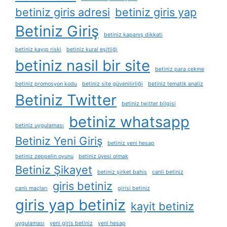
betiniz giris adresi
betiniz giris yap
Betiniz Giriş
betiniz kapanış dikkati
betiniz kayıp riski
betiniz kural eşitliği
betiniz nasil bir site
betiniz para çekme
betiniz promosyon kodu
betiniz site güvenilirliği
betiniz tematik analiz
Betiniz Twitter
betiniz twitter bilgisi
betiniz whatsapp
betiniz uygulaması
Betiniz Yeni Giriş
betiniz yeni hesap
betiniz zeppelin oyunu
betiniz üyesi olmak
Betiniz Şikayet
betiniz şirket bahis
canli betiniz
giris betiniz
canlı maçları
girisi betiniz
giris yap betiniz
kayit betiniz
uygulaması
yeni giris betiniz
yeni hesap