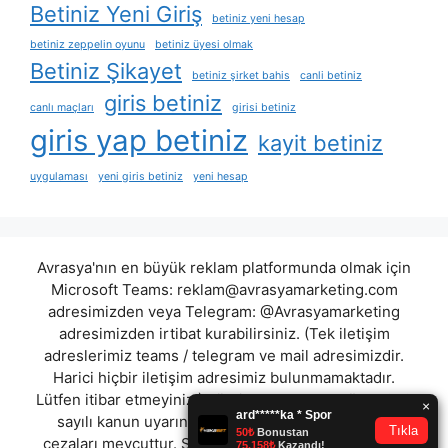
Betiniz Yeni Giriş
betiniz yeni hesap
betiniz zeppelin oyunu
betiniz üyesi olmak
Betiniz Şikayet
betiniz şirket bahis
canli betiniz
giris betiniz
canlı maçları
girisi betiniz
giris yap betiniz
kayit betiniz
uygulaması
yeni giris betiniz
yeni hesap
Avrasya'nın en büyük reklam platformunda olmak için
Microsoft Teams:
reklam@avrasyamarketing.com
adresimizden veya Telegram: @Avrasyamarketing
adresimizden irtibat kurabilirsiniz. (Tek iletişim
adreslerimiz teams / telegram ve mail adresimizdir.
Harici hiçbir iletişim adresimiz bulunmamaktadır.
Lütfen itibar etmeyiniz.) Türkiye yasalarına göre 7258
sayılı kanun uyarınca yasa dışı bahis oynamanın
cezaları mevcuttur. Şu an bulunduğunuz site hiç bir