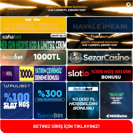
×
BETINIZ GİRİŞ İÇİN TIKLAYINIZ!