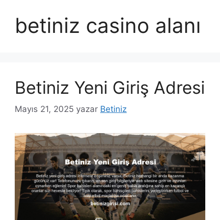
betiniz casino alanı
Betiniz Yeni Giriş Adresi
Mayıs 21, 2025
yazar
Betiniz