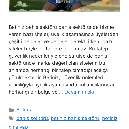
Betiniz bahis sektörü bahis sektöründe hizmet
veren bazı siteler, üyelik aşamasında üyelerden
çeşitli belgeler ve belgeler gerektirirken, bazı
siteler böyle bir talepte bulunmaz. Bu talep
güvenlik nedenleriyle öne sürülse de bahis
sektöründe marka değeri olan sitelerin bu
anlamda herhangi bir talep olmadığı açıkça
görülmektedir. Betiniz, güvenlik önlemleri
aracılığıyla üyelik aşamasında kullanıcılarından
herhangi bir belge ve …
Devamını oku
Kategoriler
Betiniz
Etiketler
bahis sektörü
,
betiniz bahis sektörü
,
betiniz
giris yap