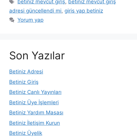
Etiketler
betiniz mevcut giriş
,
betiniz mevcut giriş
adresi güncellendi mi
,
giris yap betiniz
Yorum yap
Son Yazılar
Betiniz Adresi
Betiniz Giriş
Betiniz Canlı Yayınları
Betiniz Üye İşlemleri
Betiniz Yardım Masası
Betiniz İletişim Kurun
Betiniz Üyelik