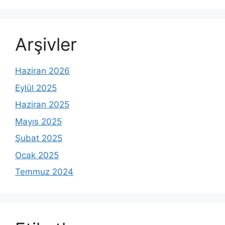
Arşivler
Haziran 2026
Eylül 2025
Haziran 2025
Mayıs 2025
Şubat 2025
Ocak 2025
Temmuz 2024