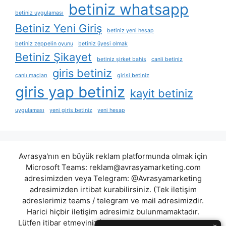
betiniz whatsapp
betiniz uygulaması
Betiniz Yeni Giriş
betiniz yeni hesap
betiniz zeppelin oyunu
betiniz üyesi olmak
Betiniz Şikayet
betiniz şirket bahis
canli betiniz
giris betiniz
canlı maçları
girisi betiniz
giris yap betiniz
kayit betiniz
uygulaması
yeni giris betiniz
yeni hesap
Avrasya'nın en büyük reklam platformunda olmak için
Microsoft Teams:
reklam@avrasyamarketing.com
adresimizden veya Telegram: @Avrasyamarketing
adresimizden irtibat kurabilirsiniz. (Tek iletişim
adreslerimiz teams / telegram ve mail adresimizdir.
Harici hiçbir iletişim adresimiz bulunmamaktadır.
Lütfen itibar etmeyiniz.) Türkiye yasalarına göre 7258