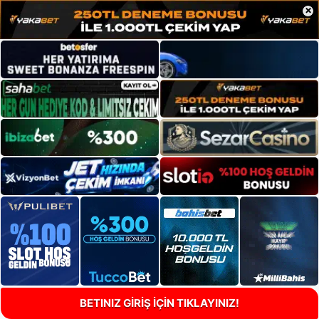
×
BETINIZ GİRİŞ İÇİN TIKLAYINIZ!