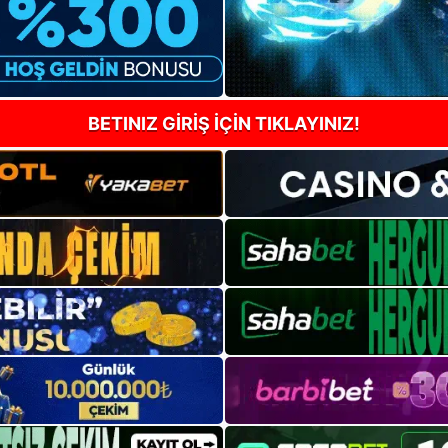
BETINIZ GİRİŞ İÇİN TIKLAYINIZ!