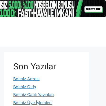
Son Yazılar
Betiniz Adresi
Betiniz Giriş
Betiniz Canlı Yayınları
Betiniz Üye İşlemleri