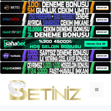
İçeriğe
atla
Menü