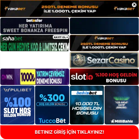
×
BETINIZ GİRİŞ İÇİN TIKLAYINIZ!