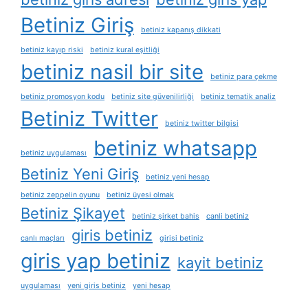
Betiniz Giriş
betiniz kapanış dikkati
betiniz kayıp riski
betiniz kural eşitliği
betiniz nasil bir site
betiniz para çekme
betiniz promosyon kodu
betiniz site güvenilirliği
betiniz tematik analiz
Betiniz Twitter
betiniz twitter bilgisi
betiniz whatsapp
betiniz uygulaması
Betiniz Yeni Giriş
betiniz yeni hesap
betiniz zeppelin oyunu
betiniz üyesi olmak
Betiniz Şikayet
betiniz şirket bahis
canli betiniz
giris betiniz
canlı maçları
girisi betiniz
giris yap betiniz
kayit betiniz
uygulaması
yeni giris betiniz
yeni hesap