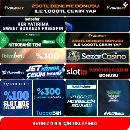
×
BETINIZ GİRİŞ İÇİN TIKLAYINIZ!