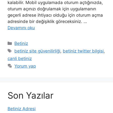
kalabilir. Mobil uygulamada oturum açtığınızda,
oturum açınızı doğrulamak için uygulamanın
geçerli adrese ihtiyacı olduğu için oturum açma
adresinde bir değişiklik göreceksiniz. …
Devamını oku
Kategoriler
Betiniz
Etiketler
betiniz site güvenilirliği
,
betiniz twitter bilgisi
,
canli betiniz
Yorum yap
Son Yazılar
Betiniz Adresi