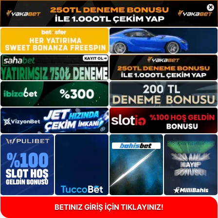
×
BETINIZ GİRİŞ İÇİN TIKLAYINIZ!