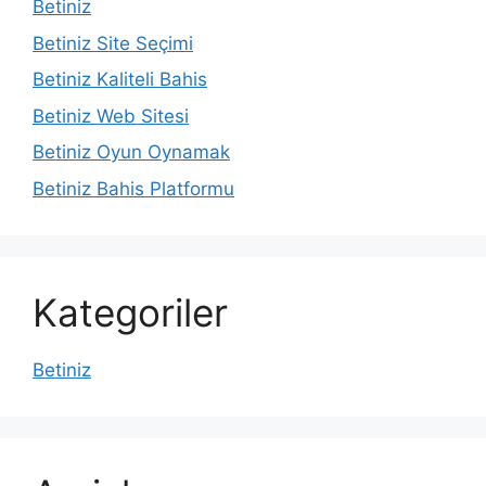
Betiniz
Betiniz Site Seçimi
Betiniz Kaliteli Bahis
Betiniz Web Sitesi
Betiniz Oyun Oynamak
Betiniz Bahis Platformu
Kategoriler
Betiniz