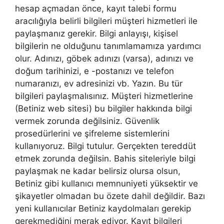
hesap açmadan önce, kayıt talebi formu
aracılığıyla belirli bilgileri müşteri hizmetleri ile
paylaşmanız gerekir. Bilgi anlayışı, kişisel
bilgilerin ne olduğunu tanımlamamıza yardımcı
olur. Adınızı, göbek adınızı (varsa), adınızı ve
doğum tarihinizi, e -postanızı ve telefon
numaranızı, ev adresinizi vb. Yazın. Bu tür
bilgileri paylaşmalısınız. Müşteri hizmetlerine
(Betiniz web sitesi) bu bilgiler hakkında bilgi
vermek zorunda değilsiniz. Güvenlik
prosedürlerini ve şifreleme sistemlerini
kullanıyoruz. Bilgi tutulur. Gerçekten tereddüt
etmek zorunda değilsin. Bahis siteleriyle bilgi
paylaşmak ne kadar belirsiz olursa olsun,
Betiniz gibi kullanıcı memnuniyeti yüksektir ve
şikayetler olmadan bu özete dahil değildir. Bazı
yeni kullanıcılar Betiniz kaydolmaları gerekip
gerekmediğini merak ediyor. Kayıt bilgileri