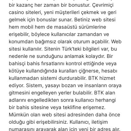
bir kazanç her zaman bir bonustur. Çevrimiçi
casino siteleri, yeni müşterileri çekmek ve geri
gelmek için bonuslar sunar. Betiniz web sitesi
hem mobil hem de masaüstü sürümlerine
erişebilir, böylece kullanıcılar zamandan ve
konumdan bağımsız olarak oturum açabilir. Web
sitesi kullanılır. Sitenin Türk’teki bilgileri var, bu
nedenle ne sunduğunu anlamak kolaydır. Bir
bahisçi bahis fırsatlarını kontrol ettiğinde veya
kötüye kullandığında kuralları çiğnerse, hesabı
kullanmadan sistemi durdurabilir. BTK hizmet
ediyor. Sistem, yasayı bozan ve insanların oraya
gitmesini engelleyen yerler bulabilir. BTK alan
adlarını engelledikten sonra kullanıcı herhangi
bir bahis sitesine veya teklifine erişemez.
Mümkün olan web sitesi adresinden daha önce
olduğu gibi erişebilirsiniz. Kullanıcı, iletişim
numarasını arayarak alan için yeni bir adres alır.