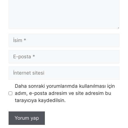
İsim
E-
posta
İnternet
sitesi
Daha sonraki yorumlarımda kullanılması için
adım, e-posta adresim ve site adresim bu
tarayıcıya kaydedilsin.