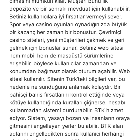
olmasını mümkün kılar. Müşteri bunu ilk
depozito ve bir sonraki mevduat için kullanabilir.
Betiniz kullanıcılara iyi fırsatlar vermeyi sever.
Spor veya casino oyunları oynadığınızda büyük
bir kazanç her zaman bir bonustur. Çevrimiçi
casino siteleri, yeni müşterileri çekmek ve geri
gelmek için bonuslar sunar. Betiniz web sitesi
hem mobil hem de masaüstü sürümlerine
erişebilir, böylece kullanıcılar zamandan ve
konumdan bağımsız olarak oturum açabilir. Web
sitesi kullanılır. Sitenin Türk’teki bilgileri var, bu
nedenle ne sunduğunu anlamak kolaydır. Bir
bahisçi bahis fırsatlarını kontrol ettiğinde veya
kötüye kullandığında kuralları çiğnerse, hesabı
kullanmadan sistemi durdurabilir. BTK hizmet
ediyor. Sistem, yasayı bozan ve insanların oraya
gitmesini engelleyen yerler bulabilir. BTK alan
adlarını engelledikten sonra kullanıcı herhangi