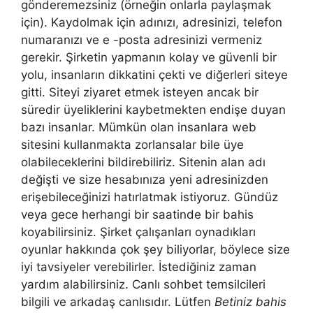
gönderemezsiniz (örneğin onlarla paylaşmak
için). Kaydolmak için adınızı, adresinizi, telefon
numaranızı ve e -posta adresinizi vermeniz
gerekir. Şirketin yapmanın kolay ve güvenli bir
yolu, insanların dikkatini çekti ve diğerleri siteye
gitti. Siteyi ziyaret etmek isteyen ancak bir
süredir üyeliklerini kaybetmekten endişe duyan
bazı insanlar. Mümkün olan insanlara web
sitesini kullanmakta zorlansalar bile üye
olabileceklerini bildirebiliriz. Sitenin alan adı
değişti ve size hesabınıza yeni adresinizden
erişebileceğinizi hatırlatmak istiyoruz. Gündüz
veya gece herhangi bir saatinde bir bahis
koyabilirsiniz. Şirket çalışanları oynadıkları
oyunlar hakkında çok şey biliyorlar, böylece size
iyi tavsiyeler verebilirler. İstediğiniz zaman
yardım alabilirsiniz. Canlı sohbet temsilcileri
bilgili ve arkadaş canlısıdır. Lütfen
Betiniz bahis