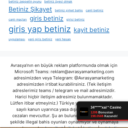
betiniz zeppelin oyunu
betiniz üyesi olmak
Betiniz Şikayet
betiniz şirket bahis
canli betiniz
giris betiniz
canlı maçları
girisi betiniz
giris yap betiniz
kayit betiniz
uygulaması
yeni giris betiniz
yeni hesap
Avrasya'nın en büyük reklam platformunda olmak için
Microsoft Teams:
reklam@avrasyamarketing.com
adresimizden veya Telegram: @Avrasyamarketing
adresimizden irtibat kurabilirsiniz. (Tek iletişim
adreslerimiz teams / telegram ve mail adresimizdir.
Harici hiçbir iletişim adresimiz bulunmamaktadır.
Lütfen itibar etmeyiniz.) Türkiye yasalarına göre 7258
sayılı kanun uyarınca yasa dışı bahis oynamanın
cezaları mevcuttur. Şu an bulunduğunuz site hiç bir
şekilde illegal bahis oyunları oynatmıyor ve oynamaya