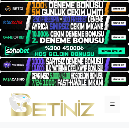
İçeriğe
atla
Menü