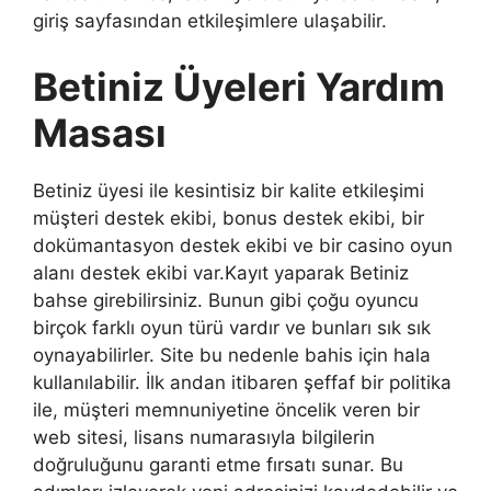
giriş sayfasından etkileşimlere ulaşabilir.
Betiniz Üyeleri Yardım
Masası
Betiniz üyesi ile kesintisiz bir kalite etkileşimi
müşteri destek ekibi, bonus destek ekibi, bir
dokümantasyon destek ekibi ve bir casino oyun
alanı destek ekibi var.Kayıt yaparak Betiniz
bahse girebilirsiniz. Bunun gibi çoğu oyuncu
birçok farklı oyun türü vardır ve bunları sık sık
oynayabilirler. Site bu nedenle bahis için hala
kullanılabilir. İlk andan itibaren şeffaf bir politika
ile, müşteri memnuniyetine öncelik veren bir
web sitesi, lisans numarasıyla bilgilerin
doğruluğunu garanti etme fırsatı sunar. Bu