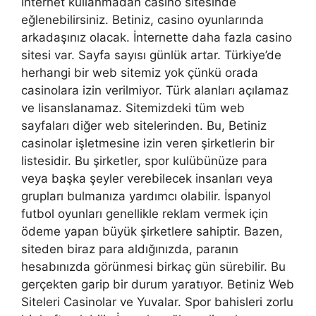
İnternet kullanmadan casino sitesinde
eğlenebilirsiniz. Betiniz, casino oyunlarında
arkadaşınız olacak. İnternette daha fazla casino
sitesi var. Sayfa sayısı günlük artar. Türkiye’de
herhangi bir web sitemiz yok çünkü orada
casinolara izin verilmiyor. Türk alanları açılamaz
ve lisanslanamaz. Sitemizdeki tüm web
sayfaları diğer web sitelerinden. Bu, Betiniz
casinolar işletmesine izin veren şirketlerin bir
listesidir. Bu şirketler, spor kulübünüze para
veya başka şeyler verebilecek insanları veya
grupları bulmanıza yardımcı olabilir. İspanyol
futbol oyunları genellikle reklam vermek için
ödeme yapan büyük şirketlere sahiptir. Bazen,
siteden biraz para aldığınızda, paranın
hesabınızda görünmesi birkaç gün sürebilir. Bu
gerçekten garip bir durum yaratıyor. Betiniz Web
Siteleri Casinolar ve Yuvalar. Spor bahisleri zorlu