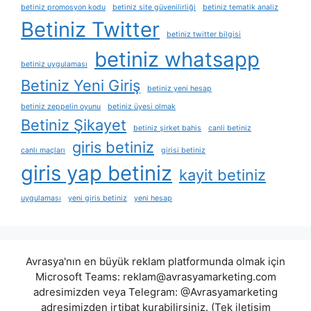
betiniz promosyon kodu
betiniz site güvenilirliği
betiniz tematik analiz
Betiniz Twitter
betiniz twitter bilgisi
betiniz whatsapp
betiniz uygulaması
Betiniz Yeni Giriş
betiniz yeni hesap
betiniz zeppelin oyunu
betiniz üyesi olmak
Betiniz Şikayet
betiniz şirket bahis
canli betiniz
giris betiniz
canlı maçları
girisi betiniz
giris yap betiniz
kayit betiniz
uygulaması
yeni giris betiniz
yeni hesap
Avrasya'nın en büyük reklam platformunda olmak için
Microsoft Teams:
reklam@avrasyamarketing.com
adresimizden veya Telegram: @Avrasyamarketing
adresimizden irtibat kurabilirsiniz. (Tek iletişim