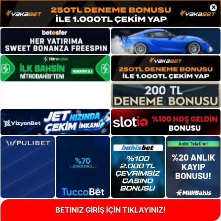
×
BETINIZ GİRİŞ İÇİN TIKLAYINIZ!