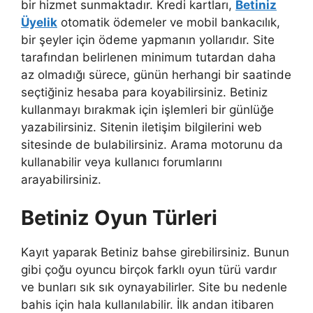
bir hizmet sunmaktadır. Kredi kartları,
Betiniz
Üyelik
otomatik ödemeler ve mobil bankacılık,
bir şeyler için ödeme yapmanın yollarıdır. Site
tarafından belirlenen minimum tutardan daha
az olmadığı sürece, günün herhangi bir saatinde
seçtiğiniz hesaba para koyabilirsiniz. Betiniz
kullanmayı bırakmak için işlemleri bir günlüğe
yazabilirsiniz. Sitenin iletişim bilgilerini web
sitesinde de bulabilirsiniz. Arama motorunu da
kullanabilir veya kullanıcı forumlarını
arayabilirsiniz.
Betiniz Oyun Türleri
Kayıt yaparak Betiniz bahse girebilirsiniz. Bunun
gibi çoğu oyuncu birçok farklı oyun türü vardır
ve bunları sık sık oynayabilirler. Site bu nedenle
bahis için hala kullanılabilir. İlk andan itibaren