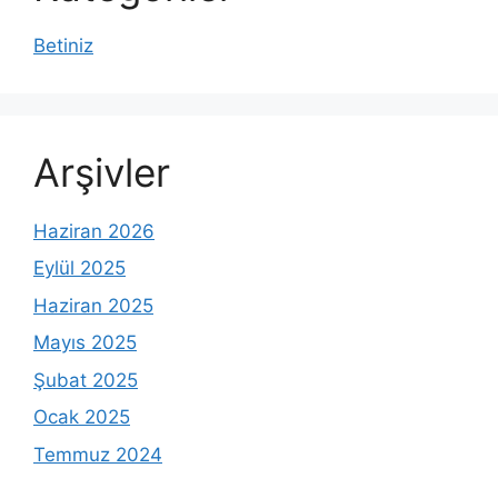
Betiniz
Arşivler
Haziran 2026
Eylül 2025
Haziran 2025
Mayıs 2025
Şubat 2025
Ocak 2025
Temmuz 2024