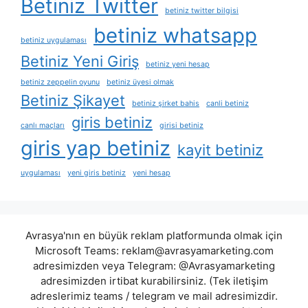
Betiniz Twitter
betiniz twitter bilgisi
betiniz whatsapp
betiniz uygulaması
Betiniz Yeni Giriş
betiniz yeni hesap
betiniz zeppelin oyunu
betiniz üyesi olmak
Betiniz Şikayet
betiniz şirket bahis
canli betiniz
giris betiniz
canlı maçları
girisi betiniz
giris yap betiniz
kayit betiniz
uygulaması
yeni giris betiniz
yeni hesap
Avrasya'nın en büyük reklam platformunda olmak için
Microsoft Teams:
reklam@avrasyamarketing.com
adresimizden veya Telegram: @Avrasyamarketing
adresimizden irtibat kurabilirsiniz. (Tek iletişim
adreslerimiz teams / telegram ve mail adresimizdir.