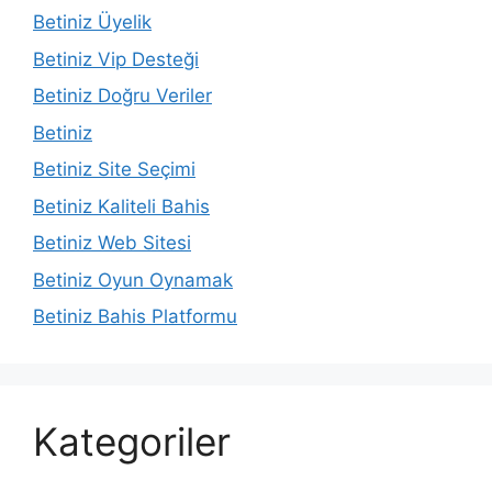
Betiniz Üyelik
Betiniz Vip Desteği
Betiniz Doğru Veriler
Betiniz
Betiniz Site Seçimi
Betiniz Kaliteli Bahis
Betiniz Web Sitesi
Betiniz Oyun Oynamak
Betiniz Bahis Platformu
Kategoriler