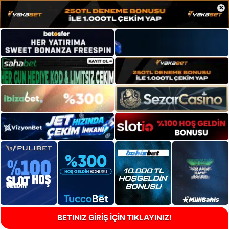
×
BETINIZ GİRİŞ İÇİN TIKLAYINIZ!