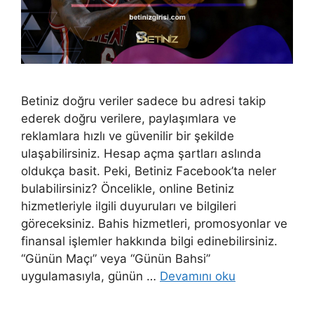
Betiniz doğru veriler sadece bu adresi takip
ederek doğru verilere, paylaşımlara ve
reklamlara hızlı ve güvenilir bir şekilde
ulaşabilirsiniz. Hesap açma şartları aslında
oldukça basit. Peki, Betiniz Facebook’ta neler
bulabilirsiniz? Öncelikle, online Betiniz
hizmetleriyle ilgili duyuruları ve bilgileri
göreceksiniz. Bahis hizmetleri, promosyonlar ve
finansal işlemler hakkında bilgi edinebilirsiniz.
“Günün Maçı” veya “Günün Bahsi”
uygulamasıyla, günün …
Devamını oku