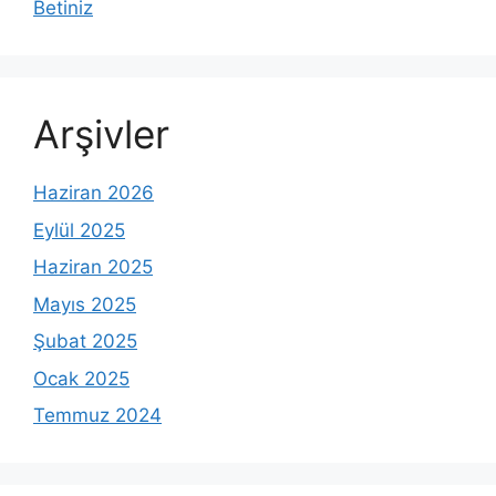
Betiniz
Arşivler
Haziran 2026
Eylül 2025
Haziran 2025
Mayıs 2025
Şubat 2025
Ocak 2025
Temmuz 2024