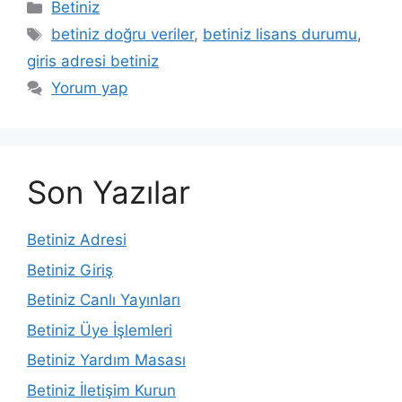
Kategoriler
Betiniz
Etiketler
betiniz doğru veriler
,
betiniz lisans durumu
,
giris adresi betiniz
Yorum yap
Son Yazılar
Betiniz Adresi
Betiniz Giriş
Betiniz Canlı Yayınları
Betiniz Üye İşlemleri
Betiniz Yardım Masası
Betiniz İletişim Kurun