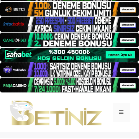
İçeriğe
atla
Menü