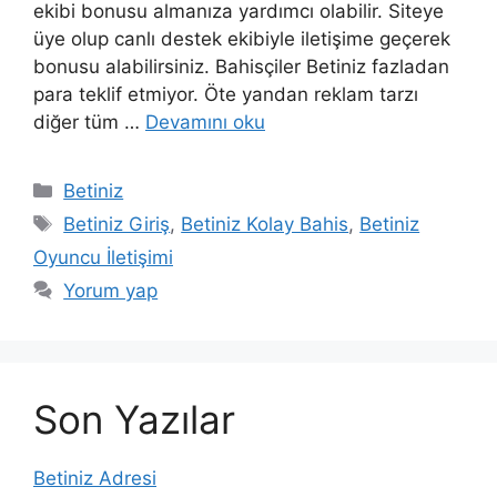
ekibi bonusu almanıza yardımcı olabilir. Siteye
üye olup canlı destek ekibiyle iletişime geçerek
bonusu alabilirsiniz. Bahisçiler Betiniz fazladan
para teklif etmiyor. Öte yandan reklam tarzı
diğer tüm …
Devamını oku
Kategoriler
Betiniz
Etiketler
Betiniz Giriş
,
Betiniz Kolay Bahis
,
Betiniz
Oyuncu İletişimi
Yorum yap
Son Yazılar
Betiniz Adresi