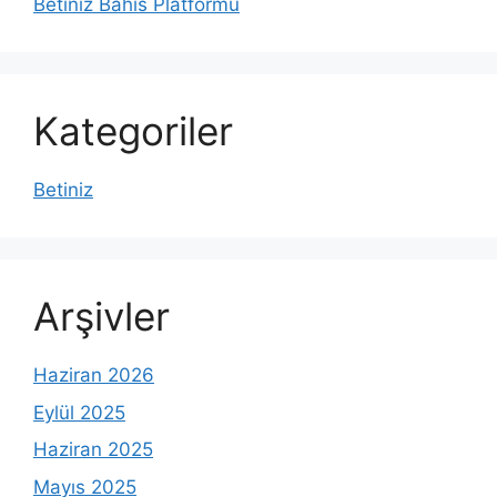
Betiniz Bahis Platformu
Kategoriler
Betiniz
Arşivler
Haziran 2026
Eylül 2025
Haziran 2025
Mayıs 2025