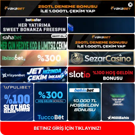
×
BETINIZ GİRİŞ İÇİN TIKLAYINIZ!