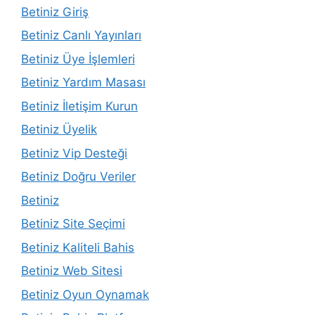
Betiniz Giriş
Betiniz Canlı Yayınları
Betiniz Üye İşlemleri
Betiniz Yardım Masası
Betiniz İletişim Kurun
Betiniz Üyelik
Betiniz Vip Desteği
Betiniz Doğru Veriler
Betiniz
Betiniz Site Seçimi
Betiniz Kaliteli Bahis
Betiniz Web Sitesi
Betiniz Oyun Oynamak